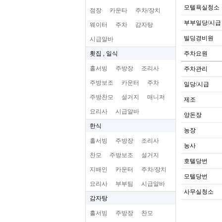
모텔욕실청소
점장
카운타
주차/장치
부부일당/시급
웨이터
주차
감자탕
빌딩경비원
시급알바
횟집 , 일식
주차요원
홀서빙
주방장
조리사
주차관리
주방보조
카운터
주차
일당/시급
주방찬모
설거지
매니저
제조
요리사
시급알바
양돈장
한식
농장
홀서빙
주방장
조리사
농사
찬모
주방보조
설거지
호텔당번
지배인
카운터
주차/장치
모텔당번
요리사
부부팀
시급알바
사무실청소
감자탕
홀서빙
주방장
찬모