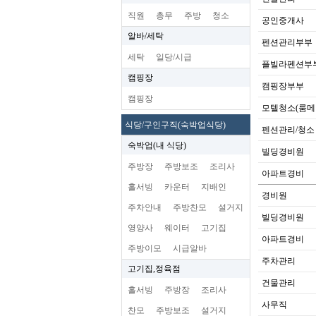
직원
총무
주방
청소
공인중개사
알바/세탁
펜션관리부부
세탁
일당/시급
플빌라펜션부
캠핑장
캠핑장부부
캠핑장
모텔청소(룸메
식당/구인구직(숙박업식당)
펜션관리/청소
숙박업(내 식당)
빌딩경비원
주방장
주방보조
조리사
아파트경비
홀서빙
카운터
지배인
경비원
주차안내
주방찬모
설거지
빌딩경비원
영양사
웨이터
고기집
아파트경비
주방이모
시급알바
주차관리
고기집,정육점
건물관리
홀서빙
주방장
조리사
사무직
찬모
주방보조
설거지