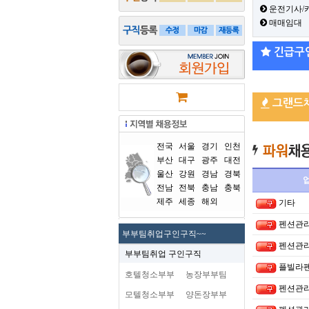
운전기사/
매매임대
긴급구
그랜드
전국
서울
경기
인천
부산
대구
광주
대전
울산
강원
경남
경북
전남
전북
충남
충북
제주
세종
해외
기타
펜션관리
부부팀취업구인구직~~
펜션관
부부팀취업 구인구직
플빌라
호텔청소부부
농장부부팀
펜션관
모텔청소부부
양돈장부부