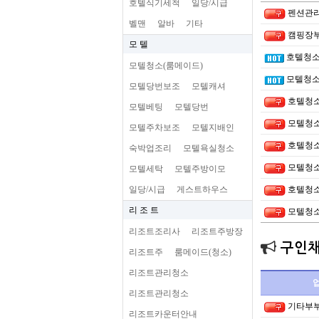
호텔식기세척
일당/시급
펜션관
벨맨
알바
기타
캠핑장
모 텔
호텔청소
모텔청소(룸메이드)
모텔청소
모텔당번보조
모텔캐셔
호텔청
모텔베팅
모텔당번
모텔청
모텔주차보조
모텔지배인
호텔청소
숙박업조리
모텔욕실청소
모텔청소
모텔세탁
모텔주방이모
일당/시급
게스트하우스
호텔청소
리 조 트
모텔청소
리조트조리사
리조트주방장
구인
리조트주
룸메이드(청소)
리조트관리청소
리조트관리청소
기타부
리조트카운터안내