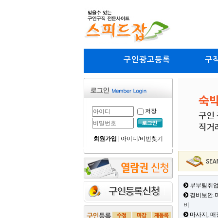
구인광고등록
구
저장
회원가입
|
아이디/비번찾기
부부팀취업
경비보안.미
비
마사지, 매