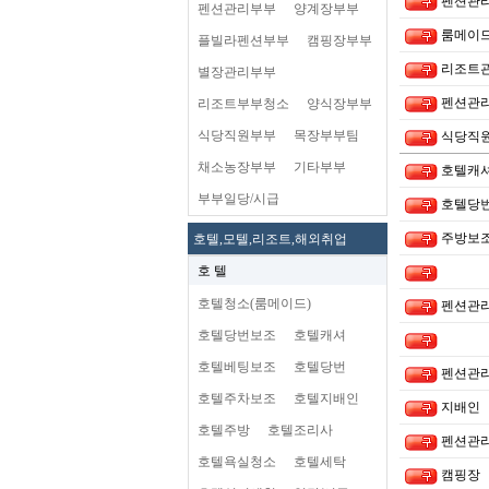
펜션관리
펜션관리부부
양계장부부
룸메이드
플빌라펜션부부
캠핑장부부
리조트
별장관리부부
펜션관
리조트부부청소
양식장부부
식당직원부부
목장부부팀
식당직
채소농장부부
기타부부
호텔캐
부부일당/시급
호텔당
주방보
호텔,모텔,리조트,해외취업
호 텔
호텔청소(룸메이드)
펜션관리
호텔당번보조
호텔캐셔
호텔베팅보조
호텔당번
펜션관리
호텔주차보조
호텔지배인
지배인
호텔주방
호텔조리사
펜션관
호텔욕실청소
호텔세탁
캠핑장