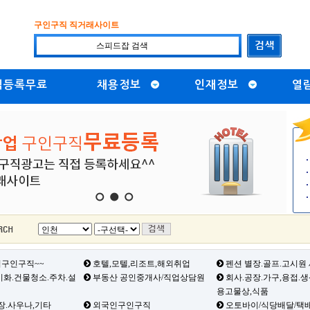
구인구직 직거래사이트
직등록무료
채용정보
인재정보
열
1
2
3
구인구직~~
호텔,모텔,리조트,해외취업
펜션 별장.골프.고시원
화.건물청소.주차.설
부동산 공인중개사/직업상담원
회사.공장.가구,용접.
용고물상,식품
장.사우나,기타
외국인구인구직
오토바이/식당배달/택