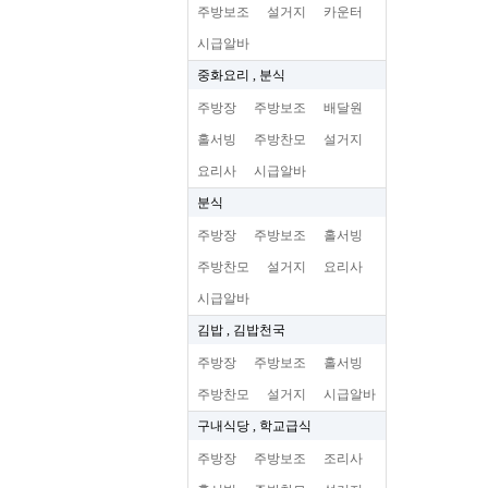
주방보조
설거지
카운터
시급알바
중화요리 , 분식
주방장
주방보조
배달원
홀서빙
주방찬모
설거지
요리사
시급알바
분식
주방장
주방보조
홀서빙
주방찬모
설거지
요리사
시급알바
김밥 , 김밥천국
주방장
주방보조
홀서빙
주방찬모
설거지
시급알바
구내식당 , 학교급식
주방장
주방보조
조리사