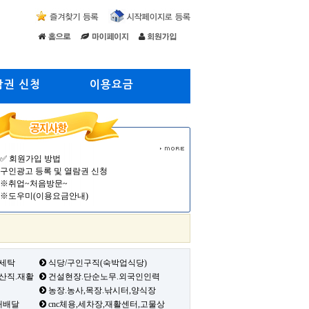
람권 신청
이용요금
✅ 회원가입 방법
구인광고 등록 및 열람권 신청
※취업~처음방문~
※도우미(이용요금안내)
 세탁
식당/구인구직(숙박업식당)
생산직.재활
건설현장.단순노무.외국인인력
농장.농사,목장.낚시터,양식장
배배달
cnc체용,세차장,재활센터,고물상