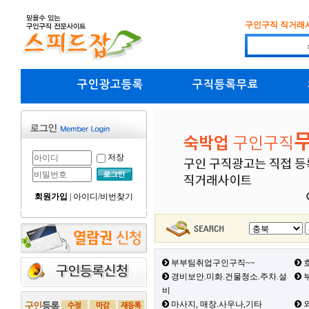
구인구직 직거래
구인광고등록
구직등록무료
저장
회원가입
|
아이디/비번찾기
부부팀취업구인구직~~
호
경비보안.미화.건물청소.주차.설
부
비
마사지, 매장.사우나,기타