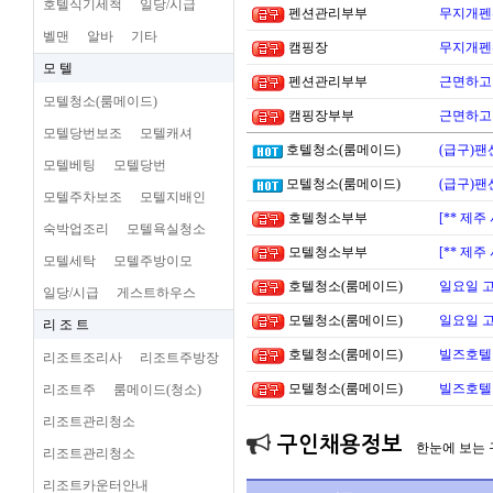
호텔식기세척
일당/시급
펜션관리부부
무지개펜션
벨맨
알바
기타
캠핑장
무지개펜션
모 텔
펜션관리부부
근면하고 
모텔청소(룸메이드)
캠핑장부부
근면하고 
모텔당번보조
모텔캐셔
호텔청소(룸메이드)
(급구)팬
모텔베팅
모텔당번
모텔청소(룸메이드)
(급구)팬
모텔주차보조
모텔지배인
호텔청소부부
[** 제
숙박업조리
모텔욕실청소
모텔청소부부
[** 제
모텔세탁
모텔주방이모
호텔청소(룸메이드)
일요일 
일당/시급
게스트하우스
모텔청소(룸메이드)
일요일 
리 조 트
호텔청소(룸메이드)
빌즈호텔
리조트조리사
리조트주방장
모텔청소(룸메이드)
빌즈호텔
리조트주
룸메이드(청소)
리조트관리청소
구인채용정보
한눈에 보는
리조트관리청소
리조트카운터안내