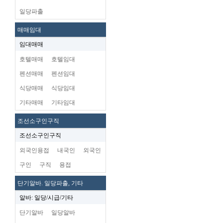
일당파출
매매임대
임대매매
호텔매매
호텔임대
펜션매매
펜션임대
식당매매
식당임대
기타매매
기타임대
조선소구인구직
조선소구인구직
외국인용접
내국인
외국인
구인
구직
용접
단기알바. 일당파출, 기타
알바: 일당/시급/기타
단기알바
일당알바