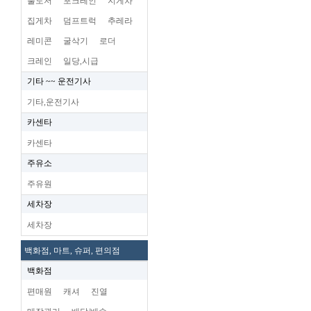
불도저
포크레인
지게차
집게차
덤프트럭
추레라
레미콘
굴삭기
로더
크레인
일당,시급
기타 ~~ 운전기사
기타,운전기사
카센타
카센타
주유소
주유원
세차장
세차장
백화점, 마트, 슈퍼, 편의점
백화점
편매원
캐셔
진열