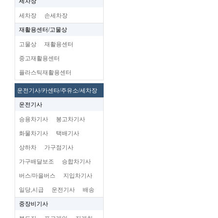
세차장
세차장
손세차장
재활용센터/고물상
고물상
재활용센터
중고재활용센터
플라스틱재활용센터
운전기사/카센타/주유소/세차장
운전기사
승용차기사
봉고차기사
화물차기사
택배기사
상하차
가구점기사
가구배달보조
승합차기사
버스/마을버스
지입차기사
일당,시급
운전기사
배송
중장비기사