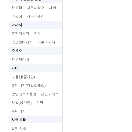
카운터
사우나청소
세신
기관장
사우나관리
마사지
건전마사지
족탕
스포츠마사지
피부마사지
주유소
카운터안내
기타
부동산(중개인)
잡메니저(직업소개소)
방송국보조출연
전단지배포
사찰(공양주)
기타
써니리치
시급/알바
일당/시급