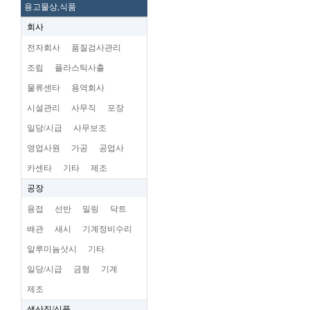
용고물상,식품
회사
전자회사
품질검사관리
조립
플라스틱사출
물류센타
용역회사
시설관리
사무직
포장
일당/시급
사무보조
영업사원
가공
공업사
카센타
기타
제조
공장
용접
선반
밀링
닥트
배관
새시
기계정비수리
알루미늄삿시
기타
일당/시급
금형
기계
제조
생산직/식품