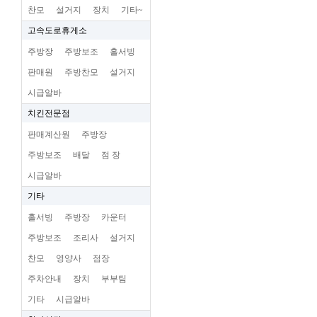
찬모
설거지
장치
기타~
고속도로휴게소
주방장
주방보조
홀서빙
판매원
주방찬모
설거지
시급알바
치킨전문점
판매계산원
주방장
주방보조
배달
점 장
시급알바
기타
홀서빙
주방장
카운터
주방보조
조리사
설거지
찬모
영양사
점장
주차안내
장치
부부팀
기타
시급알바