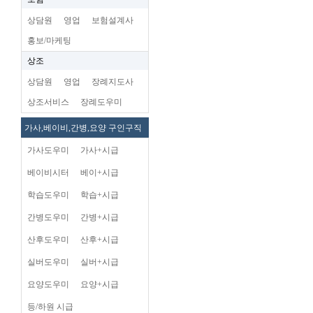
상담원
영업
보험설계사
홍보/마케팅
상조
상담원
영업
장례지도사
상조서비스
장례도우미
가사,베이비,간병,요양 구인구직
가사도우미
가사+시급
베이비시터
베이+시급
학습도우미
학습+시급
간병도우미
간병+시급
산후도우미
산후+시급
실버도우미
실버+시급
요양도우미
요양+시급
등/하원 시급