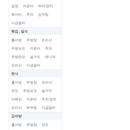
점장
카운타
주차/장치
웨이터
주차
감자탕
시급알바
횟집 , 일식
홀서빙
주방장
조리사
주방보조
카운터
주차
주방찬모
설거지
매니저
요리사
시급알바
한식
홀서빙
주방장
조리사
찬모
주방보조
설거지
지배인
카운터
주차/장치
요리사
부부팀
시급알바
감자탕
홀서빙
주방장
찬모