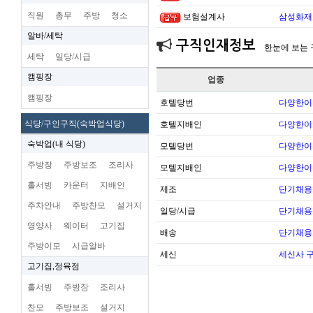
직원
총무
주방
청소
보험설계사
삼성화재 
알바/세탁
구직인재정보
한눈에 보는
세탁
일당/시급
캠핑장
업종
캠핑장
호텔당번
다양한이
식당/구인구직(숙박업식당)
호텔지배인
다양한이
숙박업(내 식당)
모텔당번
다양한이
주방장
주방보조
조리사
모텔지배인
다양한이
홀서빙
카운터
지배인
제조
단기채용
주차안내
주방찬모
설거지
일당/시급
단기채용
영양사
웨이터
고기집
배송
단기채용
주방이모
시급알바
세신
세신사 
고기집,정육점
홀서빙
주방장
조리사
찬모
주방보조
설거지