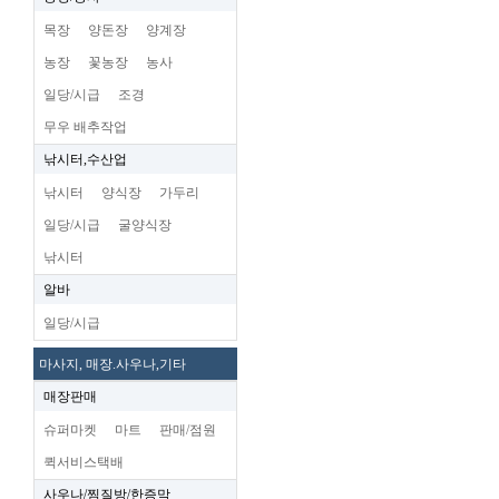
목장
양돈장
양계장
농장
꽃농장
농사
일당/시급
조경
무우 배추작업
낚시터,수산업
낚시터
양식장
가두리
일당/시급
굴양식장
낚시터
알바
일당/시급
마사지, 매장.사우나,기타
매장판매
슈퍼마켓
마트
판매/점원
퀵서비스택배
사우나/찜질방/한증막