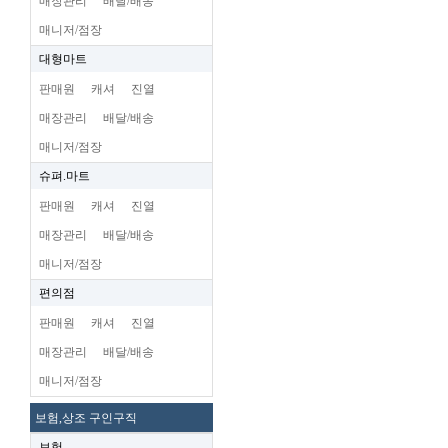
매장관리
배달/배송
매니저/점장
대형마트
판매원
캐셔
진열
매장관리
배달/배송
매니저/점장
슈펴.마트
판매원
캐셔
진열
매장관리
배달/배송
매니저/점장
편의점
판매원
캐셔
진열
매장관리
배달/배송
매니저/점장
보험,상조 구인구직
보험