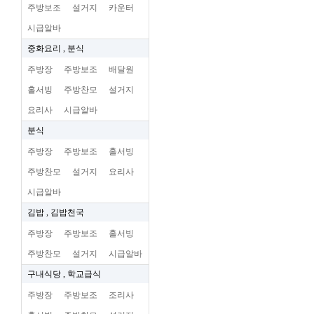
주방보조
설거지
카운터
시급알바
중화요리 , 분식
주방장
주방보조
배달원
홀서빙
주방찬모
설거지
요리사
시급알바
분식
주방장
주방보조
홀서빙
주방찬모
설거지
요리사
시급알바
김밥 , 김밥천국
주방장
주방보조
홀서빙
주방찬모
설거지
시급알바
구내식당 , 학교급식
주방장
주방보조
조리사