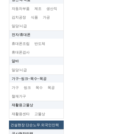
자동차부품
제조
생산직
김치공장
식품
가공
일당/시급
전자/휴대폰
휴대폰조립
반도체
휴대폰검사
알바
일당/시급
가구~씽크~목수~목공
가구
씽크
목수
목공
철재가구
재활용고물상
재활용센타
고물상
건설현장.단순노무.외국인인력
공사현장인력