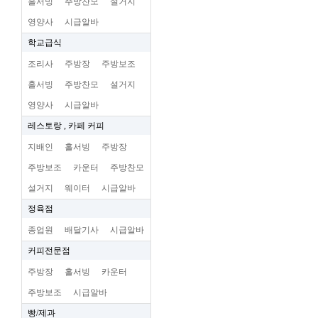
홀서빙
주방찬모
설거지
영양사
시급알바
학교급식
조리사
주방장
주방보조
홀서빙
주방찬모
설거지
영양사
시급알바
레스토랑 , 카페 커피
지배인
홀서빙
주방장
주방보조
카운터
주방찬모
설거지
웨이터
시급알바
정육점
종업원
배달기사
시급알바
커피전문점
주방장
홀서빙
카운터
주방보조
시급알바
빵/제과