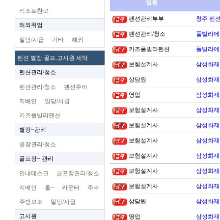
업종
리조트찬모
펜션관리부부
청주 펜션
해외취업
펜션관리/청소
풀빌라에
일당/시급
기타
해외
키즈풀빌라펜션
풀빌라에
펜션 별장.골프.고시원 세탁
보험설계사
삼성화재 
펜션관리/청소
상담원
삼성화재
펜션관리/청소
펜션주바
영업
삼성화재
지배인
일당/시급
보험설계사
삼성화재
키즈풀빌라펜션
보험설계사
삼성화재 
별장~관리
보험설계사
삼성화재 
별장관리/청소
보험설계사
삼성화재 
골프장~ 관리
보험설계사
삼성화재 
안내데스크
골프장관리/청소
보험설계사
삼성화재 
지배인
홀~
카운터
주바
상담원
삼성화재 
주방보조
일당/시급
고시원
영업
삼성화재 