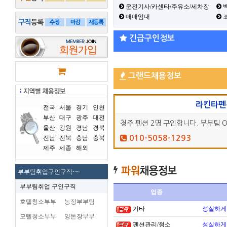
운전기사/카센타/주유소/세차장
백
매매임대
긴급구인정보
그랜드채용정보
라킨타펜
전국
서울
경기
인천
부산
대구
광주
대전
청주 펜션 2명 구인합니다. 부부팀 O
울산
강원
경남
경북
전남
전북
충남
충북
010-5058-1293
제주
세종
해외
부부팀취업구인구직~~
부부팀취업 구인구직
업종
호텔청소부부
농장부부팀
기타
성실하게
모텔청소부부
양돈장부부
펜션관리/청소
성실하게