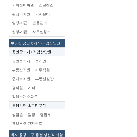
지하철미화원
건물청소
환경미화원
기계설비
일당/시급
건물관리
일당/시급
사무실청소
부동산 공인중개사/직업상담원
공인중개사 / 직업상담원
공인중개사
중개인
부동산직원
사무직원
중개보조원
부동산실장
경리원
기타
직업소개소파트
분양상담사/구인구직
상담원
팀장
영업부
홍보부/전단지배포
회사.공장.가구,용접.생산직.재활