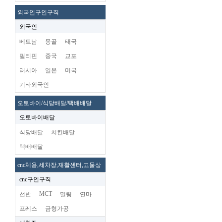
외국인구인구직
외국인
베트남
몽골
태국
필리핀
중국
교포
러시아
일본
미국
기타외국인
오토바이/식당배달/택배배달
오토바이배달
식당배달
치킨배달
택배배달
cnc체용,세차장,재활센터,고물상
cnc구인구직
MCT
선반
밀링
연마
프레스
금형가공