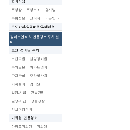
함바식당
주방장
주방보조
홀서빙
주방찬모
설거지
시급알바
오토바이/식당배달/택배배달
경비보안.미화.건물청소.주차.설
비
보안. 경비원. 주차
보안요원
빌딩경비원
주차요원
아파트경비
주차관리
주차정산원
기계설비
경비원
일당/시급
건물관리
일당/시급
청원경찰
건설현장경비
미화원. 건물청소
아파트미화원
미화원