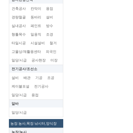
건축공사
칸막이
용접
경량철골
동바리
설비
실내공사
페인트
방수
형틀목수
일용직
조경
타일시공
시설설비
철거
고물상/재활용센타
외국인
일당/시급
공사현장
미장
전기공사/조선소
설비
배관
기공
조공
케이블포설
전기공사
일당/시급
용접
알바
일당/시급
농장.농사,목장.낚시터,양식장
농장/농사