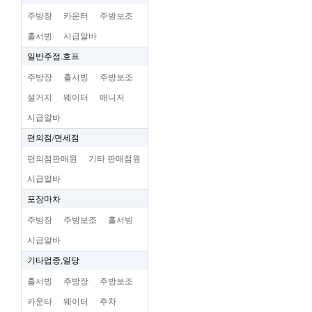
주방장
카운터
주방보조
홀서빙
시급알바
일반주점.호프
주방장
홀서빙
주방보조
설거지
웨이터
매니저
시급알바
편의점/면세점
편의점판매원
기타 판매점원
시급알바
포장마차
주방장
주방보조
홀서빙
시급알바
기타업종,일당
홀서빙
주방장
주방보조
카운타
웨이터
주차