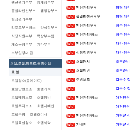
펜션관리부부
양계장부부
펜션관리부부
양평 개
플빌라펜션부부
캠핑장부부
플빌라펜션부부
양평 개
별장관리부부
펜션관리부부
청주 펜션
리조트부부청소
양식장부부
펜션관리/청소
청주 펜션
식당직원부부
목장부부팀
펜션관리부부
태안 펜
채소농장부부
기타부부
식당직원부부
태안 펜
부부일당/시급
호텔캐셔
오픈준비
호텔,모텔,리조트,해외취업
호텔당번
오픈준비
호 텔
주방보조
칼국수 집
호텔청소(룸메이드)
칼국수 집
호텔당번보조
호텔캐셔
호텔베팅보조
호텔당번
펜션관리/청소
애견펜션 
호텔주차보조
호텔지배인
애견펜션 
호텔주방
호텔조리사
펜션관리/청소
가평군 
호텔욕실청소
호텔세탁
지배인
가평군 